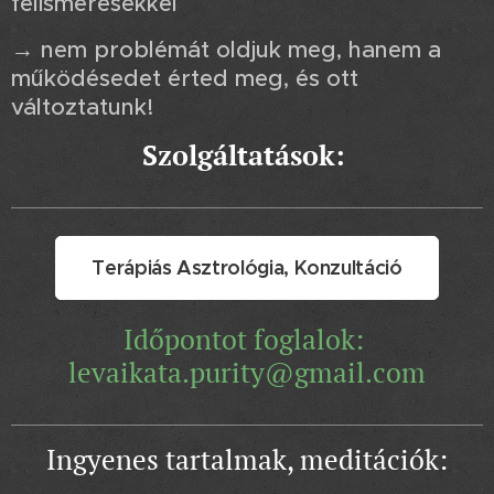
felismerésekkel
→ nem problémát oldjuk meg, hanem a
működésedet érted meg, és ott
változtatunk!
Szolgáltatások:
Terápiás Asztrológia, Konzultáció
Időpontot foglalok:
levaikata.purity@gmail.com
Ingyenes tartalmak, meditációk: