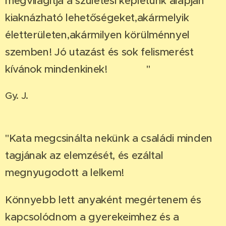
megvilágítja a születési képletünk alapján
kiaknázható lehetőségeket,akármelyik
életterületen,akármilyen körülménnyel
szemben! Jó utazást és sok felismerést
kívánok mindenkinek!❤️🤩🙏"
Gy. J.
"Kata megcsinálta nekünk a családi minden
tagjának az elemzését, és ezáltal
megnyugodott a lelkem!
Könnyebb lett anyaként megértenem és
kapcsolódnom a gyerekeimhez és a