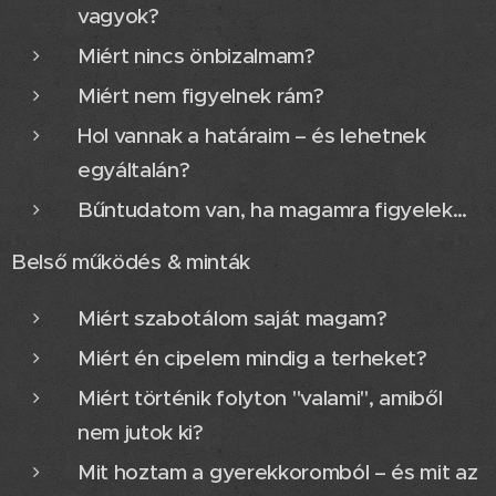
vagyok?
Miért nincs önbizalmam?
Miért nem figyelnek rám?
Hol vannak a határaim – és lehetnek
egyáltalán?
Bűntudatom van, ha magamra figyelek…
Belső működés & minták
Miért szabotálom saját magam?
Miért én cipelem mindig a terheket?
Miért történik folyton "valami", amiből
nem jutok ki?
Mit hoztam a gyerekkoromból – és mit az