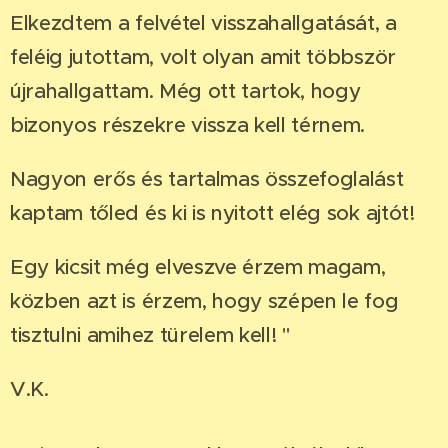
Elkezdtem a felvétel visszahallgatását, a
feléig jutottam, volt olyan amit többször
újrahallgattam. Még ott tartok, hogy
bizonyos részekre vissza kell térnem.
Nagyon erős és tartalmas összefoglalást
kaptam tőled és ki is nyitott elég sok ajtót!
Egy kicsit még elveszve érzem magam,
közben azt is érzem, hogy szépen le fog
tisztulni amihez türelem kell! "
V.K.