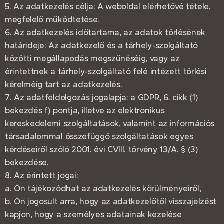
5. Az adatkezelés célja: A weboldal elérhetővé tétele,
megfelelő működtetése.
6. Az adatkezelés időtartama, az adatok törlésének
határideje: Az adatkezelő és a tárhely-szolgáltató
közötti megállapodás megszűnéséig, vagy az
érintettnek a tárhely-szolgáltató felé intézett törlési
kérelméig tart az adatkezelés.
7. Az adatfeldolgozás jogalapja: a GDPR, 6. cikk (1)
bekezdés f) pontja, illetve az elektronikus
kereskedelemi szolgáltatások, valamint az információs
társadalommal összefüggő szolgáltatások egyes
kérdéseiről szóló 2001. évi CVIII. törvény 13/A. § (3)
bekezdése.
8. Az érintett jogai:
a. Ön tájékozódhat az adatkezelés körülményeiről,
b. Ön jogosult arra, hogy az adatkezelőtől visszajelzést
kapjon, hogy a személyes adatainak kezelése