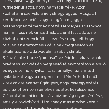
szerv, akivel vagy amellyel a személyes adatot közlik,
függetlenül attól, hogy harmadik fél-e. Azon
közhatalmi szervek, amelyek egy egyedi vizsgálat
keretében az uniós vagy a tagállami joggal
összhangban férhetnek hozzá személyes adatokhoz,
nem minősülnek címzettnek; az említett adatok e
közhatalmi szervek általi kezelése meg kell, hogy
feleljen az adatkezelés céljainak megfelelően az
alkalmazandó adatvédelmi szabályoknak;
6. "az érintett hozzájárulása": az érintett akaratának
önkéntes, konkrét és megfelelő tájékoztatáson alapuló
és egyértelmű kinyilvánítása, amellyel az érintett
nyilatkozat vagy a megerősítést félreérthetetlenül
kifejező cselekedet útján jelzi, hogy beleegyezését
adja az őt érintő személyes adatok kezeléséhez;
7. "adatvédelmi incidens": a biztonság olyan sérülése,
amely a továbbított, tárolt vagy más módon kezelt
személyes adatok véletlen vagy jogellenes