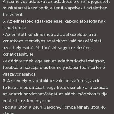
A személyes adatokat az adatkezelő erre feljogosított
munkatársai kezelhetik, a fenti alapelvek tiszteletben
tartásával.
5. Az érintettek adatkezeléssel kapcsolatos jogainak
ismertetése:
• Az érintett kérelmezheti az adatkezelőtől a rá
vonatkozó személyes adatokhoz való hozzáférést,
azok helyesbítését, törlését vagy kezelésének
korlátozását, és
• az érintettnek joga van az adathordozhatósághoz,
továbbá a hozzájárulás bármely időpontban történő
visszavonásához.
6. A személyes adatokhoz való hozzáférést, azok
törlését, módosítását, vagy kezelésének korlátozását,
az adatok hordozhatóságát az alábbi módokon tudja
érintett kezdeményezni:
- postai úton a 2484 Gárdony, Tompa Mihály utca 46.
címen,