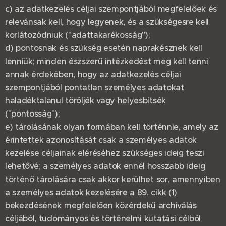
c) az adatkezelés céljai szempontjából megfelelőek és
relevánsak kell, hogy legyenek, és a szükségesre kell
korlátozódniuk ("adattakarékosság");
d) pontosnak és szükség esetén naprakésznek kell
lenniük; minden észszerű intézkedést meg kell tenni
annak érdekében, hogy az adatkezelés céljai
szempontjából pontatlan személyes adatokat
haladéktalanul töröljék vagy helyesbítsék
("pontosság");
e) tárolásának olyan formában kell történnie, amely az
érintettek azonosítását csak a személyes adatok
kezelése céljainak eléréséhez szükséges ideig teszi
lehetővé; a személyes adatok ennél hosszabb ideig
történő tárolására csak akkor kerülhet sor, amennyiben
a személyes adatok kezelésére a 89. cikk (1)
bekezdésének megfelelően közérdekű archiválás
céljából, tudományos és történelmi kutatási célból