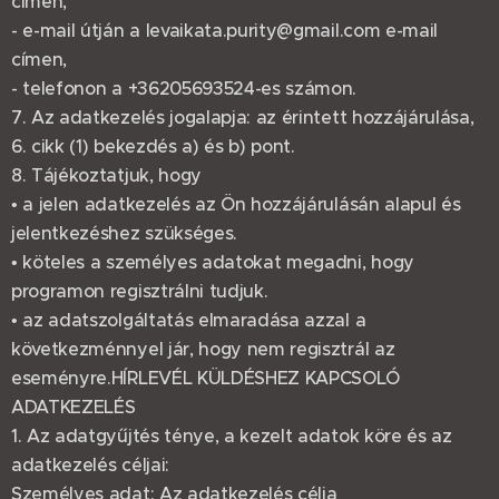
címen,
- e-mail útján a levaikata.purity@gmail.com e-mail
címen,
- telefonon a +36205693524-es számon.
7. Az adatkezelés jogalapja: az érintett hozzájárulása,
6. cikk (1) bekezdés a) és b) pont.
8. Tájékoztatjuk, hogy
• a jelen adatkezelés az Ön hozzájárulásán alapul és
jelentkezéshez szükséges.
• köteles a személyes adatokat megadni, hogy
programon regisztrálni tudjuk.
• az adatszolgáltatás elmaradása azzal a
következménnyel jár, hogy nem regisztrál az
eseményre.HÍRLEVÉL KÜLDÉSHEZ KAPCSOLÓ
ADATKEZELÉS
1. Az adatgyűjtés ténye, a kezelt adatok köre és az
adatkezelés céljai:
Személyes adat: Az adatkezelés célja