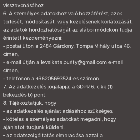
visszavonásához.
6. A személyes adatokhoz való hozzáférést, azok
törlését, módosítását, vagy kezelésének korlátozását,
az adatok hordozhatóságát az alábbi módokon tudja
érintett kezdeményezni:
- postai úton a 2484 Gárdony, Tompa Mihály utca 46.
címen,
- e-mail útján a levaikata.purity@gmail.com e-mail
címen,
- telefonon a +36205693524-es számon.
7. Az adatkezelés jogalapja: a GDPR 6. cikk (1)
bekezdés b) pont.
8. Tájékoztatjuk, hogy
• az adatkezelés ajánlat adásához szükséges.
• köteles a személyes adatokat megadni, hogy
ajánlatot tudjunk küldeni.
• az adatszolgáltatás elmaradása azzal a