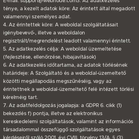
E-mail: support@webnode.com3. Az adatkezelés
ténye, a kezelt adatok köre: Az érintett által megadott
valamennyi személyes adat.
4. Az érintettek köre: A weboldal szolgáltatásait
igénybevevő-, illetve a weboldalon
regisztrált/megrendelést leadott valamennyi érintett.
5. Az adatkezelés célja: A weboldal üzemeltetése
(fejlesztése, ellenőrzése, hibajavítások)
6. Az adatkezelés időtartama, az adatok törlésének
határideje: A Szolgáltató és a weboldal-üzemeltető
közötti megállapodás megszűnéséig, vagy az
érintettnek a weboldal-üzemeltető felé intézett törlési
kérelméig tart.
7. Az adatfeldolgozás jogalapja: a GDPR 6. cikk (1)
bekezdés f) pontja, illetve az elektronikus
kereskedelemi szolgáltatások, valamint az információs
társadalommal összefüggő szolgáltatások egyes
kérdéseiről szóló 2001. évi CVIII. törvény 13/A. § (3)