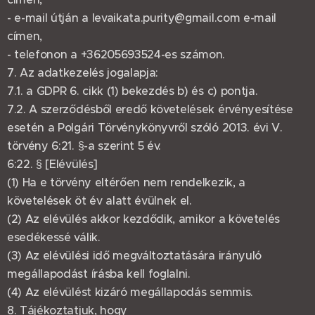
- e-mail útján a levaikata.purity@gmail.com e-mail
címen,
- telefonon a +36205693524-es számon.
7. Az adatkezelés jogalapja:
7.1. a GDPR 6. cikk (1) bekezdés b) és c) pontja.
7.2. A szerződésből eredő követelések érvényesítése
esetén a Polgári Törvénykönyvről szóló 2013. évi V.
törvény 6:21. §-a szerint 5 év.
6:22. § [Elévülés]
(1) Ha e törvény eltérően nem rendelkezik, a
követelések öt év alatt évülnek el.
(2) Az elévülés akkor kezdődik, amikor a követelés
esedékessé válik.
(3) Az elévülési idő megváltoztatására irányuló
megállapodást írásba kell foglalni.
(4) Az elévülést kizáró megállapodás semmis.
8. Tájékoztatjuk, hogy