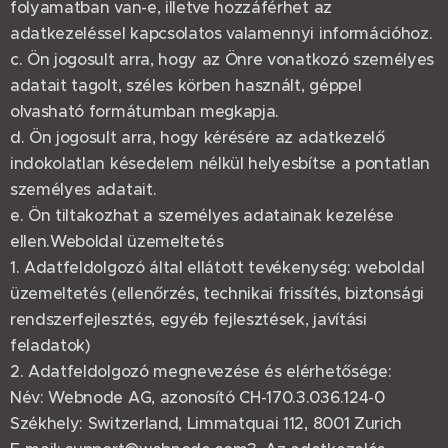
folyamatban van-e, illetve hozzáférhet az
adatkezeléssel kapcsolatos valamennyi információhoz.
c. Ön jogosult arra, hogy az Önre vonatkozó személyes
adatait tagolt, széles körben használt, géppel
olvasható formátumban megkapja.
d. Ön jogosult arra, hogy kérésére az adatkezelő
indokolatlan késedelem nélkül helyesbítse a pontatlan
személyes adatait.
e. Ön tiltakozhat a személyes adatainak kezelése
ellen.Weboldal üzemeltetés
1. Adatfeldolgozó által ellátott tevékenység: weboldal
üzemeltetés (ellenőrzés, technikai frissítés, biztonsági
rendszerfejlesztés, egyéb fejlesztések, javítási
feladatok)
2. Adatfeldolgozó megnevezése és elérhetősége:
Név: Webnode AG, azonosító CH-170.3.036.124-0
Székhely: Switzerland, Limmatquai 112, 8001 Zurich