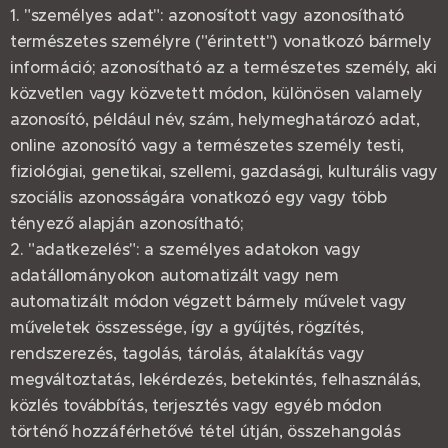
1. "személyes adat": azonosított vagy azonosítható
természetes személyre ("érintett") vonatkozó bármely
információ; azonosítható az a természetes személy, aki
közvetlen vagy közvetett módon, különösen valamely
azonosító, például név, szám, helymeghatározó adat,
online azonosító vagy a természetes személy testi,
fiziológiai, genetikai, szellemi, gazdasági, kulturális vagy
szociális azonosságára vonatkozó egy vagy több
tényező alapján azonosítható;
2. "adatkezelés": a személyes adatokon vagy
adatállományokon automatizált vagy nem
automatizált módon végzett bármely művelet vagy
műveletek összessége, így a gyűjtés, rögzítés,
rendszerezés, tagolás, tárolás, átalakítás vagy
megváltoztatás, lekérdezés, betekintés, felhasználás,
közlés továbbítás, terjesztés vagy egyéb módon
történő hozzáférhetővé tétel útján, összehangolás