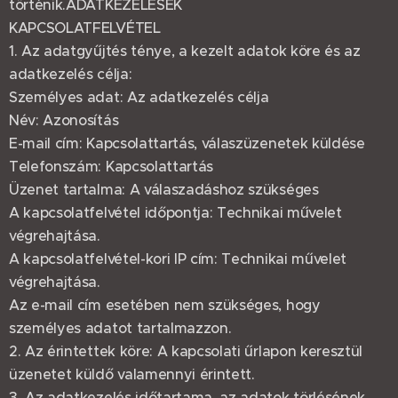
történik.ADATKEZELÉSEK
KAPCSOLATFELVÉTEL
1. Az adatgyűjtés ténye, a kezelt adatok köre és az
adatkezelés célja:
Személyes adat: Az adatkezelés célja
Név: Azonosítás
E-mail cím: Kapcsolattartás, válaszüzenetek küldése
Telefonszám: Kapcsolattartás
Üzenet tartalma: A válaszadáshoz szükséges
A kapcsolatfelvétel időpontja: Technikai művelet
végrehajtása.
A kapcsolatfelvétel-kori IP cím: Technikai művelet
végrehajtása.
Az e-mail cím esetében nem szükséges, hogy
személyes adatot tartalmazzon.
2. Az érintettek köre: A kapcsolati űrlapon keresztül
üzenetet küldő valamennyi érintett.
3. Az adatkezelés időtartama, az adatok törlésének