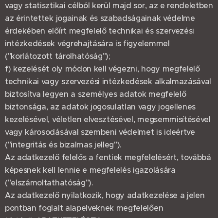
vagy statisztikai célból kerül majd sor, az e rendeletben
az érintettek jogainak és szabadságainak védelme
érdekében előírt megfelelő technikai és szervezési
intézkedések végrehajtására is figyelemmel
("korlátozott tárolhatóság");
f) kezelését oly módon kell végezni, hogy megfelelő
technikai vagy szervezési intézkedések alkalmazásával
biztosítva legyen a személyes adatok megfelelő
biztonsága, az adatok jogosulatlan vagy jogellenes
kezelésével, véletlen elvesztésével, megsemmisítésével
vagy károsodásával szembeni védelmet is ideértve
("integritás és bizalmas jelleg").
Az adatkezelő felelős a fentiek megfelelésért, továbbá
képesnek kell lennie e megfelelés igazolására
("elszámoltathatóság").
Az adatkezelő nyilatkozik, hogy adatkezelése a jelen
pontban foglalt alapelveknek megfelelően