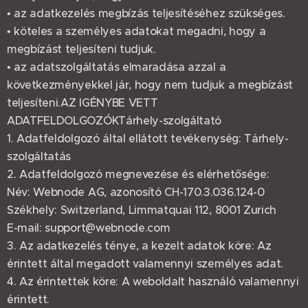
• az adatkezelés megbízás teljesítéséhez szükséges.
• köteles a személyes adatokat megadni, hogy a
megbízást teljesíteni tudjuk.
• az adatszolgáltatás elmaradása azzal a
következményekkel jár, hogy nem tudjuk a megbízást
teljesíteni.AZ IGÉNYBE VETT
ADATFELDOLGOZÓKTárhely-szolgáltató
1. Adatfeldolgozó által ellátott tevékenység: Tárhely-
szolgáltatás
2. Adatfeldolgozó megnevezése és elérhetősége:
Név: Webnode AG, azonosító CH-170.3.036.124-0
Székhely: Switzerland, Limmatquai 112, 8001 Zurich
E-mail: support@webnode.com
3. Az adatkezelés ténye, a kezelt adatok köre: Az
érintett által megadott valamennyi személyes adat.
4. Az érintettek köre: A weboldalt használó valamennyi
érintett.