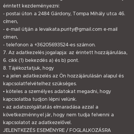
érintett kezdeményezni:
- postai úton a 2484 Gárdony, Tompa Mihály utca 46.
címen,
- e-mail útján a levaikata.purity@gmail.com e-mail
címen,
- telefonon a +36205693524-es számon.
7. Az adatkezelés jogalapja: az érintett hozzájárulása,
6. cikk (1) bekezdés a) és b) pont.
8. Tájékoztatjuk, hogy
• a jelen adatkezelés az Ön hozzájárulásán alapul és
kapcsolatfelvételhez szükséges.
• köteles a személyes adatokat megadni, hogy
kapcsolatba tudjon lépni velünk.
• az adatszolgáltatás elmaradása azzal a
következménnyel jár, hogy nem tudja felvenni a
kapcsolatot az adatkezelővel.
JELENTKEZÉS ESEMÉNYRE / FOGLALKOZÁSRA