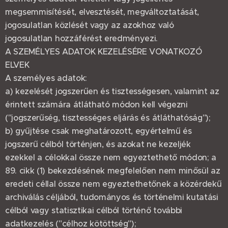
megsemmisítését, elvesztését, megváltoztatását,
jogosulatlan közlését vagy az azokhoz való
jogosulatlan hozzáférést eredményezi.
A SZEMÉLYES ADATOK KEZELÉSÉRE VONATKOZÓ
ELVEK
A személyes adatok:
a) kezelését jogszerűen és tisztességesen, valamint az
érintett számára átlátható módon kell végezni
("jogszerűség, tisztességes eljárás és átláthatóság");
b) gyűjtése csak meghatározott, egyértelmű és
jogszerű célból történjen, és azokat ne kezeljék
ezekkel a célokkal össze nem egyeztethető módon; a
89. cikk (1) bekezdésének megfelelően nem minősül az
eredeti céllal össze nem egyeztethetőnek a közérdekű
archiválás céljából, tudományos és történelmi kutatási
célból vagy statisztikai célból történő további
adatkezelés ("célhoz kötöttség");