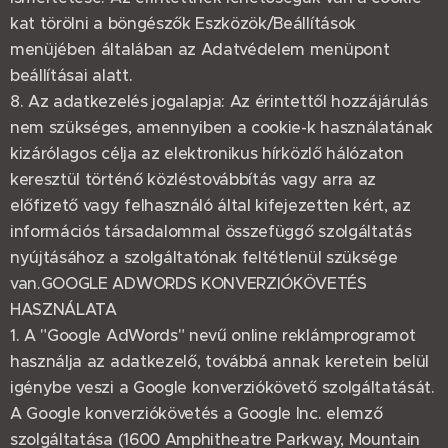
kat törölni a böngészők Eszközök/Beállítások
menüjében általában az Adatvédelem menüpont
beállításai alatt.
8. Az adatkezelés jogalapja: Az érintettől hozzájárulás
nem szükséges, amennyiben a cookie-k használatának
kizárólagos célja az elektronikus hírközlő hálózaton
keresztül történő közléstovábbítás vagy arra az
előfizető vagy felhasználó által kifejezetten kért, az
információs társadalommal összefüggő szolgáltatás
nyújtásához a szolgáltatónak feltétlenül szüksége
van.GOOGLE ADWORDS KONVERZIÓKÖVETÉS
HASZNÁLATA
1. A "Google AdWords" nevű online reklámprogramot
használja az adatkezelő, továbbá annak keretein belül
igénybe veszi a Google konverziókövető szolgáltatását.
A Google konverziókövetés a Google Inc. elemző
szolgáltatása (1600 Amphitheatre Parkway, Mountain