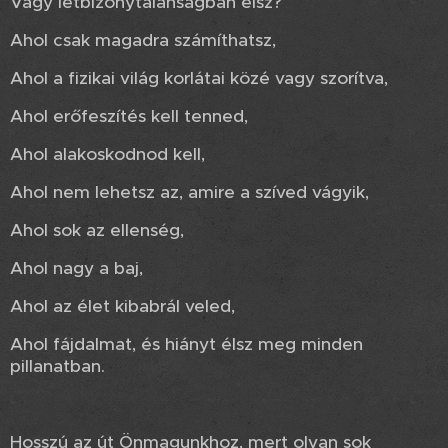
Vagy létbizonytalanságban élsz?
Ahol csak magadra számíthatsz,
Ahol a fizikai világ korlátai közé vagy szorítva,
Ahol erőfeszítés kell tenned,
Ahol alakoskodnod kell,
Ahol nem lehetsz az, amire a szíved vágyik,
Ahol sok az ellenség,
Ahol nagy a baj,
Ahol az élet kibabrál veled,
Ahol fájdalmat, és hiányt élsz meg minden
pillanatban.
Hosszú az út Önmagunkhoz, mert olyan sok