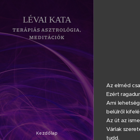
LÉVAI KATA
TERÁPIÁS ASZTROLÓGIA,
MEDITÁCIÓK
Az elméd csak
Ezért ragadun
Ami lehetsége
belülről kife
Az út az isme
Várlak szere
Kezdőlap
tudd.