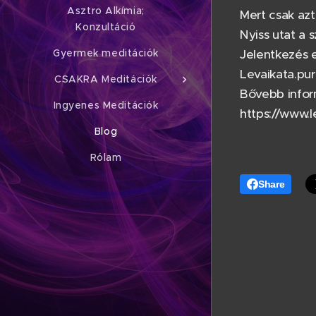
Asztro Alkímia;
Mert csak azt
Konzultáció
Nyiss utat a 
Gyermek meditációk
Jelentkezés 
Levaikata.pu
CSAKRA Meditációk
Bővebb infor
Ingyenes Meditációk
https://www.l
Blog
Rólam
Share