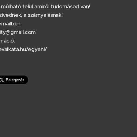
 múlható felül amiről tudomásod van!
szívednek, a szárnyalásnak!
emailben:
rity@gmail.com
máció:
evaikata.hu/egyeni/