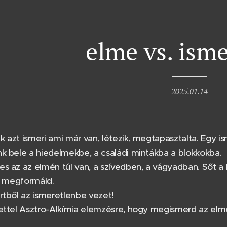
elme vs. ism
2025.01.14
 azt ismeri ami már van, létezik, megtapasztalta. Egy isme
k bele a hiedelmekbe, a családi mintákba a blokkokba.
s az az elmén túl van, a szívedben, a vágyadban. Sőt a
lé megformáld.
rtből az ismeretlenbe vezet!
tettel Asztro-Alkímia elemzésre, hogy megismerd az elm