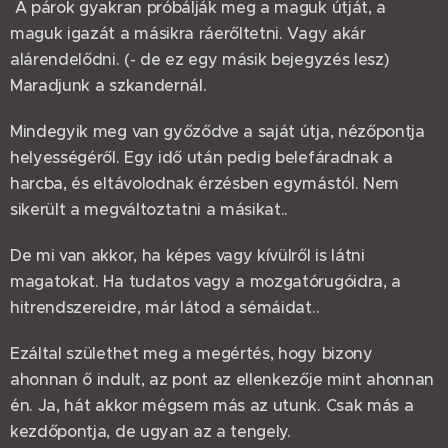
A párok gyakran próbálják meg a maguk útját, a
maguk igazát a másikra ráerőltetni. Vagy akár
alárendelődni. (- de ez egy másik bejegyzés lesz)
Maradjunk a szkandernál.
Mindegyik meg van győződve a saját útja, nézőpontja
helyességéről. Egy idő után pedig belefáradnak a
harcba, és eltávolodnak érzésben egymástól. Nem
sikerült a megváltoztatni a másikat..
De mi van akkor, ha képes vagy kívülről is látni
magatokat. Ha tudatos vagy a mozgatórugóidra, a
hitrendszereidre, már látod a sémáidat..
Ezáltal születhet meg a megértés, hogy bizony
ahonnan ő indult, az pont az ellenkezője mint ahonnan
én. Ja, hát akkor mégsem más az utunk. Csak más a
kezdőpontja, de ugyan az a tengely.