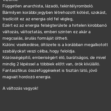
Független anarchista, lázadó, tekintélyromboló.
Bármilyen korábbi jegyben létrehozott kötést, szokást,
tradíciót ez az energia old fel végleg,
Ezért ez az energia felségterülete a hirtelen kirobbanó
változás, változtatás, emberi szinten ez akár a
megcsalás, árulás formáját öltheti.
Különc viselkedése, öltözete is a korábban megalkotott
szabályokat veszi célba, hogy feloldja.
Közösségépítő, emberiségért élő, barátságos, de mivel
mindig 2 lépéssel a többiek előtt van, örök kívülálló.
Fantasztikus összefüggéseket is tisztán látó, jövő
magvait hordozó energia.
A változás vagyok!