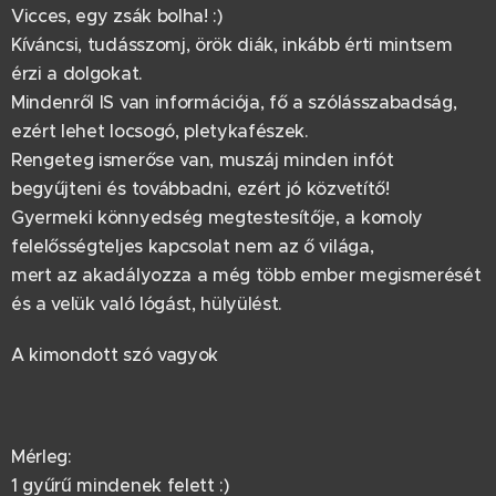
Vicces, egy zsák bolha! :)
Kíváncsi, tudásszomj, örök diák, inkább érti mintsem
érzi a dolgokat.
Mindenről IS van információja, fő a szólásszabadság,
ezért lehet locsogó, pletykafészek.
Rengeteg ismerőse van, muszáj minden infót
begyűjteni és továbbadni, ezért jó közvetítő!
Gyermeki könnyedség megtestesítője, a komoly
felelősségteljes kapcsolat nem az ő világa,
mert az akadályozza a még több ember megismerését
és a velük való lógást, hülyülést.
A kimondott szó vagyok
Mérleg:
1 gyűrű mindenek felett :)