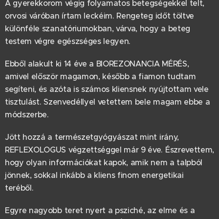
A gyerekkorom végig folyamatos betegségekkel telt,
orvosi váróban írtam leckéim. Rengeteg időt töltve
különféle szanatóriumokban, várva, hogy a beteg
testem végre egészséges legyen.
Ebből alakult ki 14 éve a BIOREZONANCIA MÉRÉS,
amivel először magamon, később a fiamon tudtam
segíteni, és azóta is számos kliensnek nyújtottam vele
tisztulást. Szenvedéllyel vetettem bele magam ebbe a
módszerbe.
Jött hozzá a természetgyógyászat mint irány,
REFLEXOLOGUS végzettséggel már 9 éve. Észrevettem,
hogy olyan információkat kapok, amik nem a talpból
jönnek, sokkal inkább a kliens finom energetikai
teréből.
Egyre nagyobb teret nyert a psziché, az elme és a